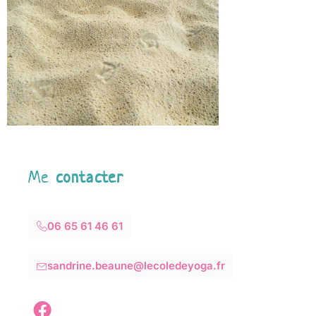
Me
contacter
06 65 61 46 61
sandrine.beaune@lecoledeyoga.fr